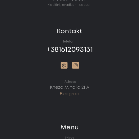
Klasični, svadbeni, casual.
Kontakt
Telefon
+381612093131
Adresa
Kneza Mihaila 21 A
Beograd
Menu
Izlog