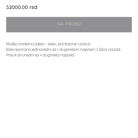
32000,00
rsd
NA PROBU
Muško trodelno odelo - sako, pantalone i prsluk.
Sako karirano jednoredni sa 1 dugmetom napred i 2 šlica nazad..
Prsluk dvuredni sa 4 dugmeta napred.