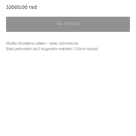
32000,00
rsd
NA PROBU
Muško dvodelno odelo – sako, pantalone.
Sako jednredni sa 2 dugmeta napred i 2 šlica nazad.