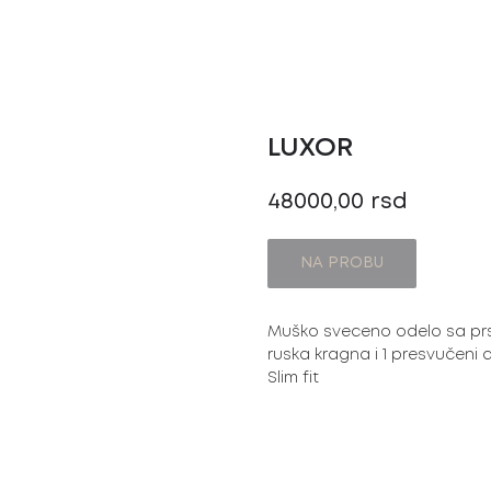
LUXOR
48000,00
rsd
NA PROBU
Muško sveceno odelo sa pr
ruska kragna i 1 presvučeni 
Slim fit