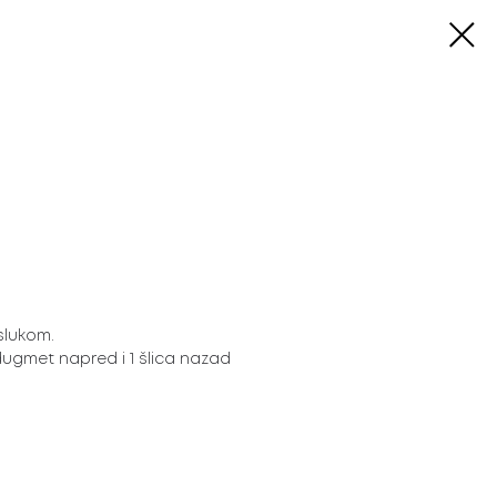
slukom.
dugmet napred i 1 šlica nazad